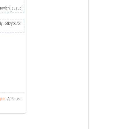
ция
| Добавил