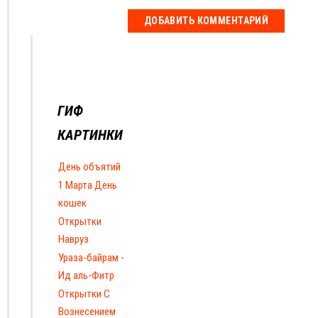
ГИФ
КАРТИНКИ
День объятий
1 Марта День
кошек
Открытки
Навруз
Ураза-байрам -
Ид аль-Фитр
Открытки С
Вознесением