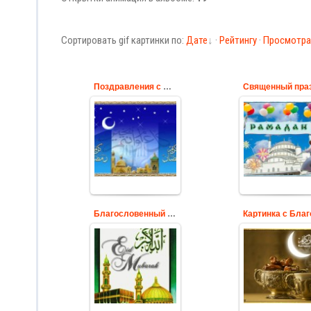
Сортировать gif картинки по:
Дате
·
Рейтингу
·
Просмотр
Поздравления с Благословенным Ромаданом
Анимационная гиф
Рамадан – эт
картинка с
священный и
поздравлением
главный меся
праздником, с
мусульман
Благословенным
Рамаданом
Cards
Cards
Благословенный Рамадан
Мусульмане всего
Классная
мира отмечают
мерцающая ги
праздник
картинка с
разговения Ид аль-
Благословенны
Фитр – Ураза-
Рамаданом
байрам.
Cards
Cards