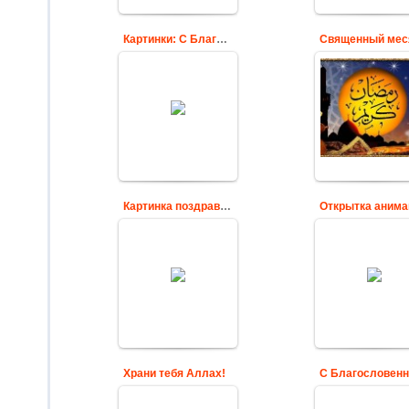
Картинки: С Благословенным Рамаданом!
С днем Ураза
Байрама
Наступил
поздравляю тебя.
священный мес
Наконец Рамадан
Рамазан
прошел, и теперь
Cards
можно вкусно
покушать и
купить себе много
ново...
Cards
Картинка поздравление с Рамаданом
Поздравительн
анимационная
Поздравляем с
открытка на
Рамаданом
священный мес
Cards
Рамадан
Cards
Храни тебя Аллах!
Основная цел