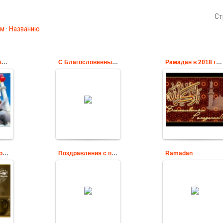
Ст
ам
·
Названию
Священный праздник мусульман Рамадан
С Благословенным Рамаданом
Рамадан в 2018 году
В 2018 году начало
о
праздника
Поздравительная
Рамазана
открытка с
ц
выпадает в ночь
Рамаданом
17 мая по по 16
Cards
июня.
Cards
Картинка с Благословенным Рамаданом
Поздравления с праздником Рамадан
Ramadan
Закончился пост,
наступил день,
ф
Поздравляем с
который мы так
праздником
долго ждали. Это
м
Ромадан
день — Рамадан!
Cards
Так разгуляемся в
этот день!
Благосло...