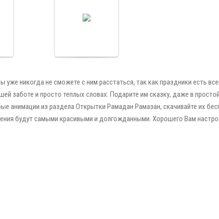
го
МУБАРАК!
н
Поздравляем всех
мусульман с
наступлением
 и
священного
х
Рамадана!
Cards
ы уже никогда не сможете с ним расстаться, так как праздники есть все
ашей заботе и просто теплых словах. Подарите им сказку, даже в просто
бые анимации из раздела Открытки Рамадан Рамазан, скачивайте их бес
ления будут самыми красивыми и долгожданными. Хорошего Вам настро