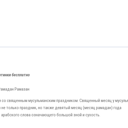
тинки бесплатно
Рамадан Рамазан
и со священным мусульманским праздником. Священный месяц у мусуль
 не только праздник, но также девятый месяц (месяц рамадан) года
 арабского слова означающего большой зной и сухость.