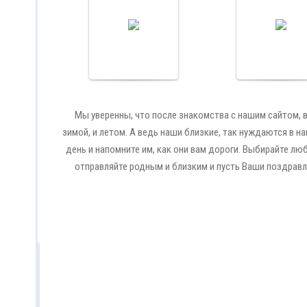
благословенно
месяца Рамада
С праздником!
состоит в
Cards
духовном
очищении людей
осмыслении и
земного пути
Cards
Мы уверенны, что после знакомства с нашим сайтом, в
зимой, и летом. А ведь наши близкие, так нуждаются в н
день и напомните им, как они вам дороги. Выбирайте лю
отправляйте родным и близким и пусть Ваши поздрав