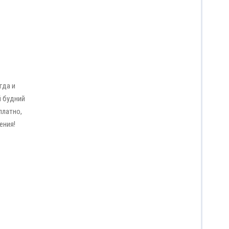
гда и
й будний
платно,
ения!