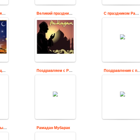
Cards
Священный месяц Рамазан
Великий праздник Рамадан
С праздником Рамадан
С днем Ураза
Поздравляю с
яц
Байрама
Рамаданом!
поздравляю тебя.
Cards
Cards
Открытка анимация с Рамаданом
Поздравляем с Рамаданом
Поздравления с праздником
ая
Картинка для
Анимационная
поздравления с
картинка с
Благословенным
Благословенным
яц
Рамаданом
Рамаданом
Cards
Cards
С Благословенным Рамаданом
Рамадан Мубарак
ь
РАМАДАН