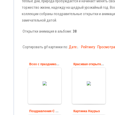
тёплые дни, природа пробуждается и начинает менять сво
торжество жизни, надежду на щедрый урожайный год. Вост
коллекции собраны поздравительные открытки и анимацио
замечательной датой.
Открытки анимация в альбоме:
38
Сортировать gif картинки по:
Дате
·
Рейтингу
·
Просмотр
Всех с праздником Навруз
Красивая открытка С Наурызом
Поздравляю
Вот и пришел
мусульман с
праздник Наурыз.
праздником
Пусть Персидский
Навруза. Пусть
Новый год, как
ровным ритмом
щедрый
счастья бьётся
восточный гость,
сердце, пусть
принесет в твой
разливаются и в
дом, дорогой др...
округе, и...
Cards
Cards
Поздравления С Наврузом байрам в 2018 году
Картинка Наурыз