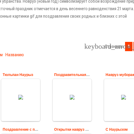
и убранства. Новруз (новый год) символизирует собой возрождение при
очный праздник отмечается в день весеннего равноденствия 21 марта.
нные картинки gif для поздравления своих родных и близких с этой
Страницы:
1
ам
·
Названию
Тюльпан Наурыз
Поздравительная открытка Навруз муборак
Поздравительная
открытка к
Тюльпан символ
Поздравительн
весеннему
весеннего
картинка Навр
празднику
праздника Наурыз
муборак
мусульман Навруз
Cards
Cards
Муборак.
Cards
Поздравление с праздником Наурыз на русском языке
Открытки навруз поздравление
С Наурызом