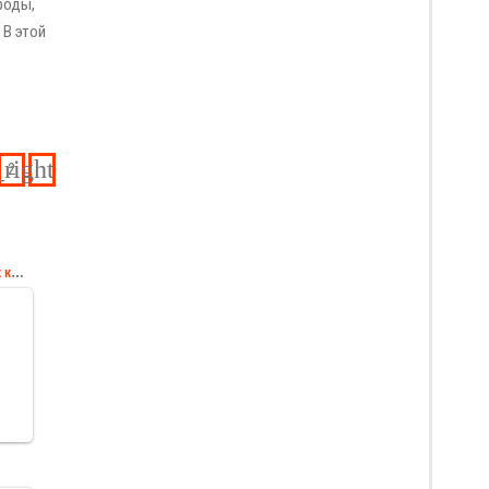
роды,
 В этой
2
Навруз муборак картинка
ая
уз