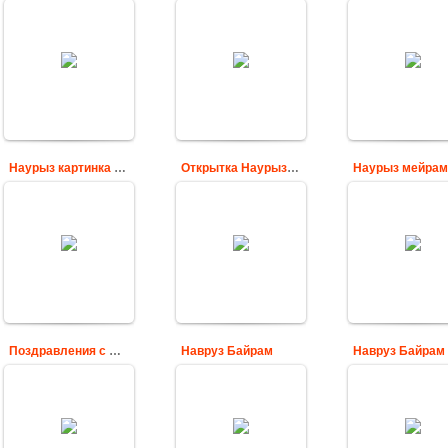
Пусть Наурыз
Желаю счастья
Поздравительн
дарит каждому из
всем! С весенним
открытка с
нас надежду на
праздником
Наурыз мейра
лучшее, веру в
Наурыз!
(тюльпаны)
успешную
реализацию
Cards
Cards
задуманных дел!
Cards
Наурыз картинка для поздравления
Открытка Наурыз мейрамы
Наурыз мейра
Поздравительная
Поздравительная
Поздравительн
картинка к
открытка С
открытка С
празднику Наурыз
Наурыз байрамы
Наурыз мейра
Cards
Cards
Cards
Поздравления с Наурызом
Навруз Байрам
Навруз цвета
Открытка для
мир украсил 
поздравления с
Навруз красивая
распускаетс
праздником Наурыз
мерцающая
весна,
2018 для друзей и
открытка
анимационна
родных