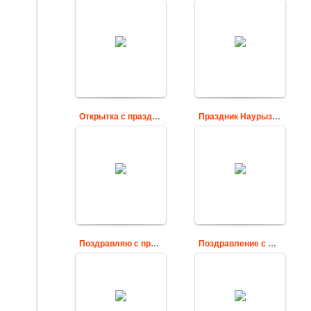
Навруз Байрам мы
отмечаем,
Поздравляем с
Навруз приходит в
праздником
каждый дом,
Наурыз!
Сегодня мы весну
Cards
встречаем,
С её капель...
Cards
Открытка с праздником Наурыз
Праздник Наурыз картинка
Поздравления
открытки на
С Наурызом
Наурыз, Навруз,
Новруз байрам
Cards
Cards
Поздравляю с праздником Наурыз
Поздравление с Наврузом со стихами
Поздравительная
Поздравительная
красивая
открытка к
открытка с
празднику Наурыз
Наврузом в стихах