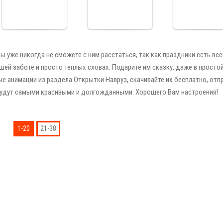
Cards
поздравительн
Cards
открытка
Cards
ы уже никогда не сможете с ним расстаться, так как праздники есть все
ашей заботе и просто теплых словах. Подарите им сказку, даже в просто
ые анимации из раздела Открытки Навруз, скачивайте их бесплатно, отп
будут самыми красивыми и долгожданными. Хорошего Вам настроения!
1-20
21-38