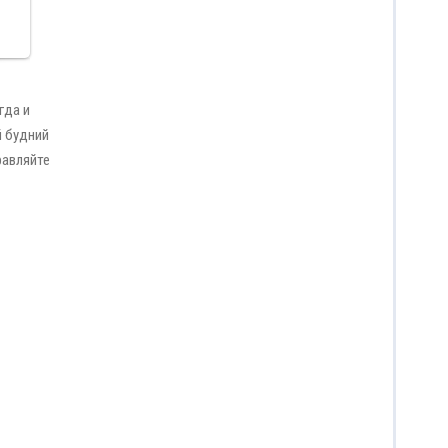
ая
гда и
й будний
равляйте