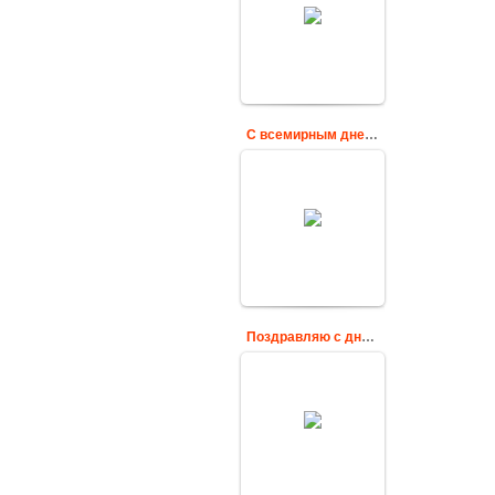
открытка к дню
шоколада
Cards
С всемирным днем шоколада
Поздравляю тебя с
Днём шоколада.
Сладкой жизни!
Cards
Поздравляю с днем шоколада
Поздравляю от
души с
шоколадным
праздником!
Cards