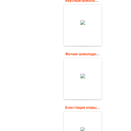
Вкусный шоколадный праздник
Самый вкусный
шоколадный
праздник во всём
мире - это день
шоколада!
Отмечается
ежегодно 11 июля.
Cards
Желаю шоколадной жизни тебе
Когда захочешь
жизни сладкой
Ближайший путь
попасть в мечту-
Налить чайку,
взять шоколадку -
И с...
Cards
Блестящая открытка с днем шоколада
Красивые
поздравительные
открытки С Днем
шоколада,