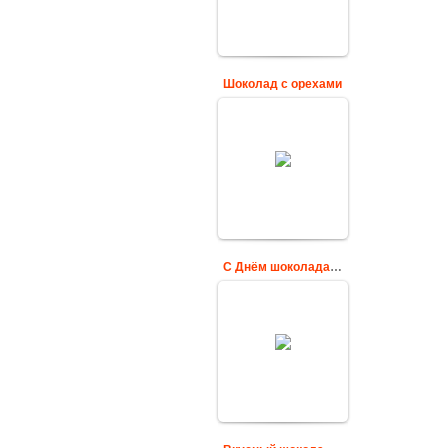
Cards
Шоколад с орехами
Шоколадные
конфеты,
золотистая
мерцающая
надпись: С Днем
Шоколада!
Cards
С Днём шоколада, друзья мои!
Поздравительная
гифка для друзей
на день шоколада
Cards