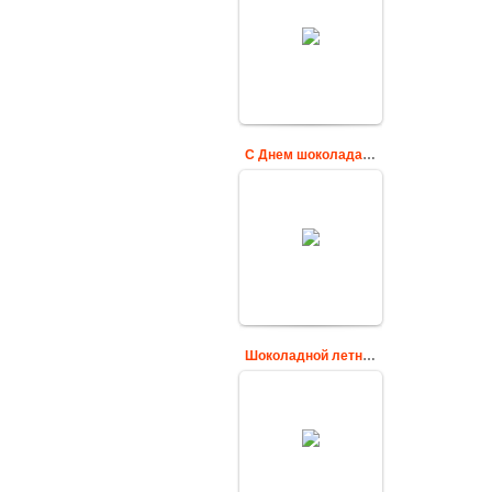
анимационные
открытки для
поздравлений
друзьям и
подругам к
сладкому
празднику. С Днем
шоколада - 11
июля.
Cards
С Днем шоколада 11 июля
Шоколад
нуждается в тебе!
Анимированная
открытка с
котиком.
Cards
Шоколадной летней недели!
Открытка с
кусочками
шоколада для
друзей с надписью
Шоколадной
летней недели