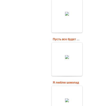
Мерцающая
картинка со
словами "Пусть у
тебя всё будет в
шоколаде!"
Cards
Пусть все будет шоколадно
Картинка
анимационная с
надписью
пожеланием для
поздравления к дню
шоколада 11 июля
Cards
Я люблю шоколад
Открытка для
сладкоежек ко дню
шоколада 11 июля