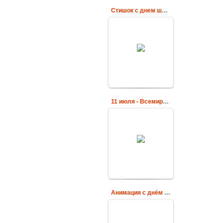
Стишок с днем шоколада
Поздравительная
открытка день
шоколада 11 июля
Cards
11 июля - Всемирный день шоколада
Открытка на
Всемирный день
шоколада со
стихами
Cards
Анимация с днём шоколада
Анимированная