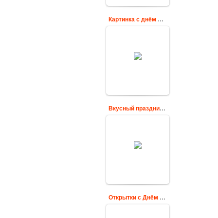
Картинка с днём шоколада
11 июля. День
шоколада.
Поздравляю!
Cards
Вкусный праздник День шоколада
Сегодня самый
вкусный праздник
на свете - День
шоколада.
Поздравляю!
Cards
Открытки с Днём шоколада
Красивые