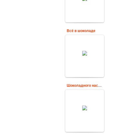
мерцающие
картинки анимации
для гостевых и
блогов!
Cards
Всё в шоколаде
Поздравительная
открытка день
шоколад 11 июля
Cards
Шоколадного настроения в картинках
Гиф картинка с
розами и
конфетами,
надписью:
Шоколадного
настроения!
Cards