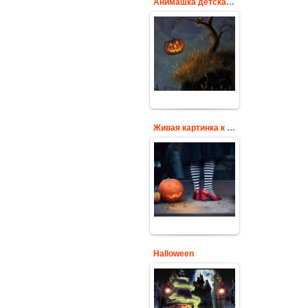
Анимашка детская Хэллоуин
Детская
анимационная
картинка к
празднику всех
святых
Cards
Живая картинка к Хэллоуину
Картинка к
Хэллоуину - живая
анимационная gif
картинка
Cards
Halloween
Halloween -
красивая
анимационная gif