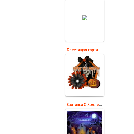
Счастливого
Хэллоуина!
Cards
Блестящая картинка Хэллоуин
Блестящая
красивая картинка
на прозрачном
фоне с надписью
Хэллоуин
Cards
Картинки С Хэллоуином
Открытки,
картинки С
Хэллоуином