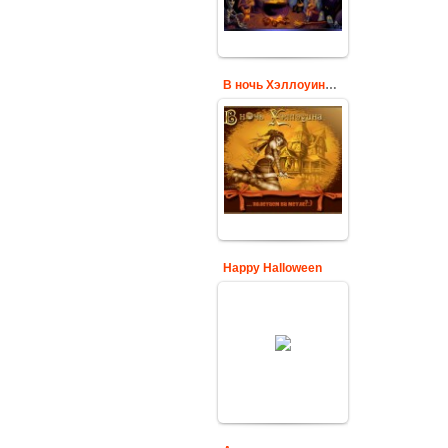
Cards
В ночь Хэллоуина полетаем на метле?
Ведьмочка летит
на метле на фоне
дома с
приведениями.
В ночь Хэллоуина
полетаем на
метле?
Cards
Happy Halloween
Привидение
анимация Happy
Halloween
Cards