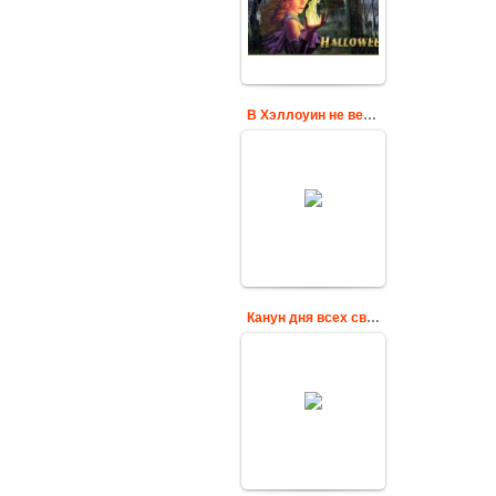
картинка (гифка)
Cards
В Хэллоуин не верь глазам своим
Анимационная
весёлая гиф
открытка к
празднику
Хэллоуин
Cards
Канун дня всех святых Хэллоуин
В канун дня всех
святых с
наилучшими
пожеланиями
Cards