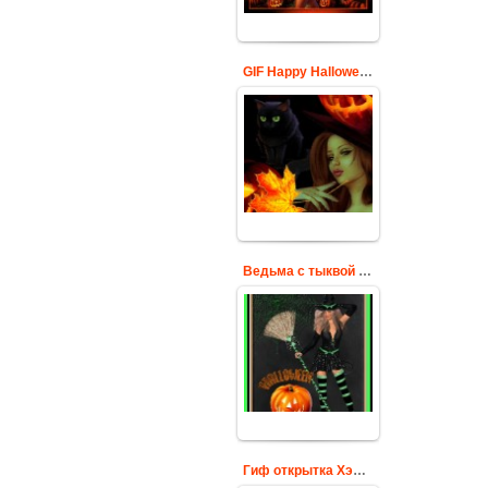
GIF Happy Halloween
Гифка с
ведьмочкой и
черной кошкой
Happy Halloween
Cards
Ведьма с тыквой Хэллоуин
Картинка
анимашка к
празднику хэллоуин
Cards
Гиф открытка Хэллоуин