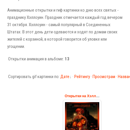
Анимационные открытки и гиф картинки ко дню всех святых -
празднику Хэллоуин. Праздник отмечается каждый год вечером
31 октября. Хэллоуин - самый популярный в Соединенных
Штатах. В этот день дети одеваются и ходят по домам своих
жителей с корзиной, в которой говорится об уловке или
угощении.
Открытки анимация в альбоме:
13
Сортировать gif картинки по:
Дате
·
Рейтингу
·
Просмотрам
·
Назва
Открытки на Хэллоуин для мужчин
Девушка с
тыквами Halloween
Cards