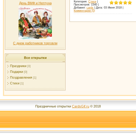
Категория:
Стихи
|
День ВМФ и Нептуна
Просмотров:
1540
|
Добавил:
cards
|
Дата:
03 Июня 2018
|
Комментарии (0)
С днем работников торговли
Все открытки
Праздники
[0]
Подарки
[0]
Поздравления
[1]
Стихи
[1]
Праздничные открытки
CardsGif.ru
© 2018