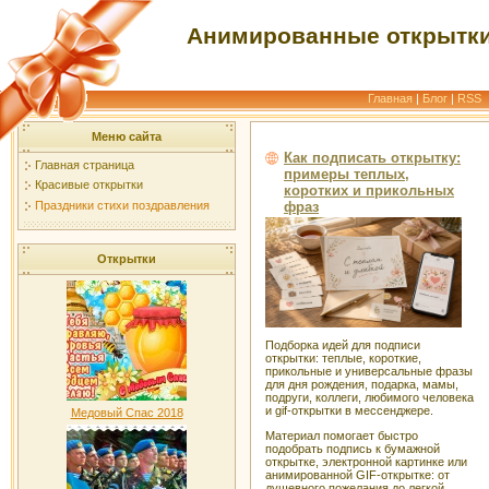
Анимированные открытки
Главная
|
Блог
|
RSS
Меню сайта
Как подписать открытку:
Главная страница
примеры теплых,
Красивые открытки
коротких и прикольных
Праздники стихи поздравления
фраз
Открытки
Подборка идей для подписи
открытки: теплые, короткие,
прикольные и универсальные фразы
для дня рождения, подарка, мамы,
подруги, коллеги, любимого человека
и gif-открытки в мессенджере.
Медовый Спас 2018
Материал помогает быстро
подобрать подпись к бумажной
открытке, электронной картинке или
анимированной GIF-открытке: от
душевного пожелания до легкой