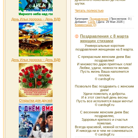
шутки.
Читать полностью
День Ильи пророка – День ВДВ
Категория:
Поздравления
|
Просмотров:
0
|
Добавил:
Cards
|
Дата:
29 Мая 2026
|
Комментарии (0)
Поздравления с 8 марта
женщин стихами
Универсальные короткие
поздравления женщинам на 8 марта.
С прекрасным женским днем Вас
День Ильи пророка – День ВДВ
поздравляю!
И множество дарю приятных слов!
Любви, удачи, нежности желаю.
Пусть жизнь Ваша наполнится
теплом.
© cardsgif.ru
Позвольте Вас поздравить с женским
днем!
Удачи пожелать и доброты.
И в этот светлый день весны
Открытки для друзей
Пусть все исполнятся ваши мечты!
© cardsgif.ru
С весенним женским днем Вас
поздравляю,
Здоровья крепкого и счастья
пожелаю.
Всегда красивой, нежной оставаться.
И никогда ни в чем не сомневаться.
© cardsgif.ru