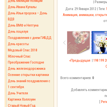
День Милиции-полиции
| Размер
День Ивана Купалы
Дата: 29 Января 2012 | Теги:
День Ильи пророка – День
Анимация
,
анимашки
,
открыт
ВДВ
от
День ВМФ и Нептуна
День поцелуя
Поздравления с днем ГИБДД
День красоты
Медовый Спас 2018
Яблочный Спас
«Предыдущая
|
198
199
2
Преображение Господне
День железнодорожника
Осенние открытки картинки
Всего комментариев:
0
День знаний поздравления с
1 сентября.
Добавлять комментарии
День Учителя
п
Картинки Хэллоуин
[
Рег
Старый Новый Год