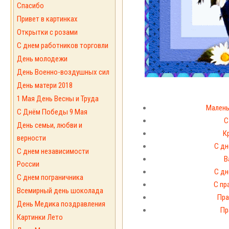
Спасибо
Привет в картинках
Открытки с розами
С днем работников торговли
День молодежи
День Военно-воздушных сил
День матери 2018
1 Мая День Весны и Труда
Малень
С Днём Победы 9 Мая
С
День семьи, любви и
К
верности
С дн
С днем независимости
В
России
С дн
С днем пограничника
С пр
Всемирный день шоколада
Пра
День Медика поздравления
Пр
Картинки Лето