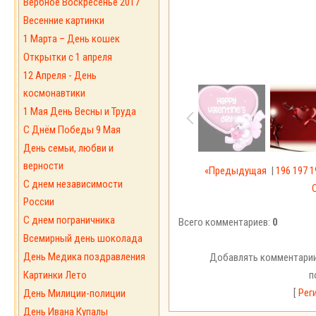
Вербное Воскресенье 2017
Весенние картинки
1 Марта – День кошек
Открытки с 1 апреля
12 Апреля - День
космонавтики
1 Мая День Весны и Труда
С Днём Победы 9 Мая
День семьи, любви и
верности
«Предыдущая
|
196
197
1
С днем независимости
России
С днем пограничника
Всего комментариев:
0
Всемирный день шоколада
День Медика поздравления
Добавлять комментарии
Картинки Лето
п
[
Рег
День Милиции-полиции
День Ивана Купалы