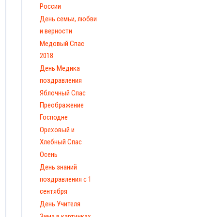
России
День семьи, любви
и верности
Медовый Спас
2018
День Медика
поздравления
Яблочный Спас
Преображение
Господне
Ореховый и
Хлебный Спас
Осень
День знаний
поздравления с 1
сентября
День Учителя
Зима в картинках