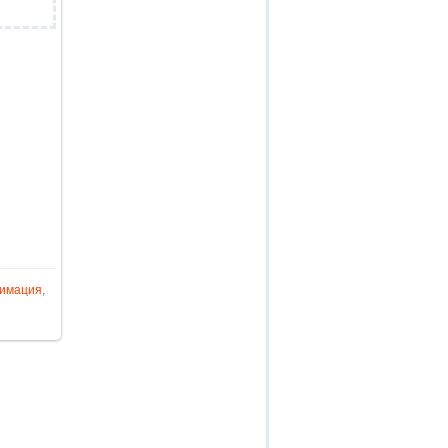
имация
,