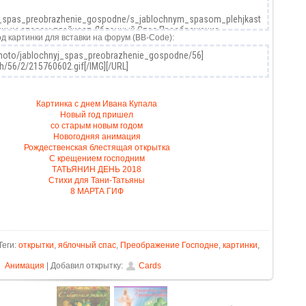
од картинки для вставки на форум (BB-Code):
Картинка с днем Ивана Купала
Новый год пришел
со старым новым годом
Новогодняя анимация
Рождественская блестящая открытка
С крещением господним
ТАТЬЯНИН ДЕНЬ 2018
Стихи для Тани-Татьяны
8 МАРТА ГИФ
Теги:
открытки
,
яблочный спас
,
Преображение Господне
,
картинки
,
Анимация
| Добавил открытку:
Cards