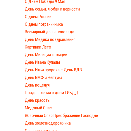
С Днём Победы 9 Мая
День семьи, любви и верности
С днем России
С днем пограничника
Всемирный день шоколада
День Медика поздравления
Картинки Лето
День Милиции-полиции
День Ивана Купалы
День Ильи пророка – День ВДВ
День ВМФ и Нептуна
День поцелуя
Поздравления с днем ГИБДД
День красоты
Медовый Спас
Яблочный Спас Преображение Господне
День железнодорожника
Осенние картинки