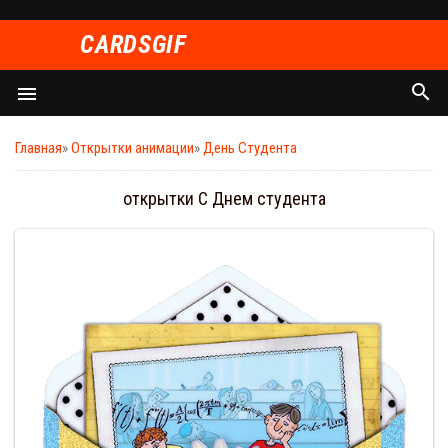
СARDSGIF
search
menu
Главная
»
Открытки анимации
»
День Студента
открытки С Днем студента