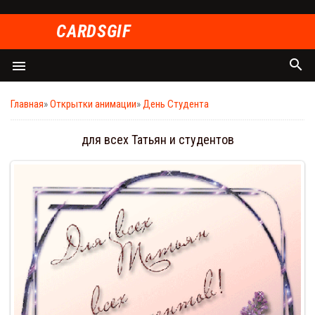
СARDSGIF
search
menu
Главная
»
Открытки анимации
»
День Студента
для всех Татьян и студентов