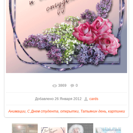
3869
0
Добавлено 26 Января 2012
cards
Анимации
,
С Днем студента
,
открытки
,
Татьянин день
,
картинки