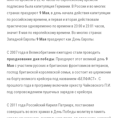
подписана была капитуляция Германии. В России и во многих
странах празднуют
9 Мая
, в день начала действия капитуляции
по российскому времени, и первая и вторая действовали
практически одновременно по времени в 23:00 и 23:01 часов,
значит 8 мая по европейскому времени. Во многих странах
Западной Европы
9 Мая
празднуют как День Европы.
С 2007 года в Великобритании ежегодно стали проводить
празднование дня победы
. Празднуют этот великий день
9
Мая
с участием русских и британских фронтовиков ветеранов,
господ британской королевской семьи, а состоит из церемонии
на борту великого крейсера под названием «БЕЛФАСТ» . С
прошлого года в программу включили оркестр Чайковского П.И.
под сопровождением пушечных зарядов с крейсера.
С 2011 года Российский Кирилл Патриарх, постановил
совершать во всех храмах в День Победы молитву в память