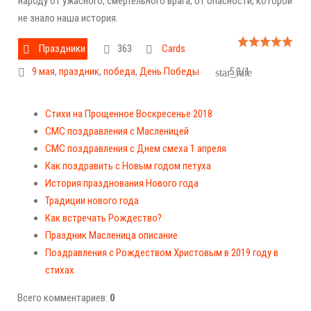
народу от ужасного, смертельного врага, от опасности, которой
не знало наша история.
Праздники
363
Cards
9 мая
,
праздник
,
победа
,
День Победы
5.0
/
1
Стихи на Прощенное Воскресенье 2018
СМС поздравления с Масленицей
СМС поздравления с Днем смеха 1 апреля
Как поздравить с Новым годом петуха
История празднования Нового года
Традиции нового года
Как встречать Рождество?
Праздник Масленица описание
Поздравления с Рождеством Христовым в 2019 году в
стихах
Всего комментариев:
0