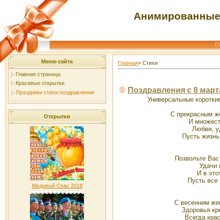
Анимированные 
Г
Меню сайта
Главная
» Стихи
Главная страница
Красивые открытки
Поздравления с 8 мар
Праздники стихи поздравления
Универсальные коротки
С прекрасным ж
Открытки
И множест
Любви, у
Пусть жизнь
Позвольте Вас
Удачи 
И в это
Пусть все
Медовый Спас 2018
С весенним же
Здоровья кр
Всегда крас