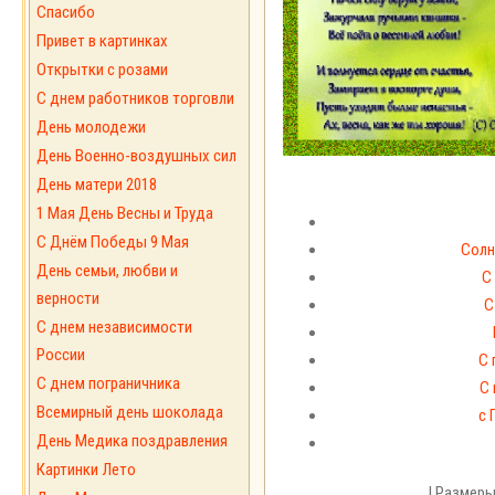
Спасибо
Привет в картинках
Открытки с розами
С днем работников торговли
День молодежи
День Военно-воздушных сил
День матери 2018
1 Мая День Весны и Труда
С Днём Победы 9 Мая
Солн
День семьи, любви и
С
верности
С
С днем независимости
России
С 
С днем пограничника
С 
Всемирный день шоколада
с 
День Медика поздравления
Картинки Лето
| Размеры