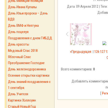
День Милиции-полиции
Дата: 09 Апреля 2012 | Теги
День Ивана Купалы
Добави
День Ильи пророка – День
ВДВ
День ВМФ и Нептуна
День поцелуя
Поздравления с днем ГИБДД
День красоты
Медовый Спас 2018
«Предыдущая
|
126
127
1
Яблочный Спас
Преображение Господне
День железнодорожника
Всего комментариев:
0
Осенние открытки картинки
Добавлять комментарии
День знаний поздравления с
п
1 сентября.
[
Рег
День Учителя
Картинки Хэллоуин
Старый Новый Год