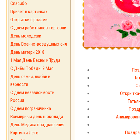
Спасибо
Привет в картинках
Открытки с розами
С днем работников торговли
День молодежи
День Военно-воздушных сил
День матери 2018
1 Мая День Весны и Труда
С Днём Победы 9 Мая
Поз
День семьи, любви и
Та
верности
С 
С днем независимости
Открытка-
России
Татьян
С днем пограничника
Поздр
Всемирный день шоколада
Анимированн
День Медика поздравления
Поздра
Картинки Лето