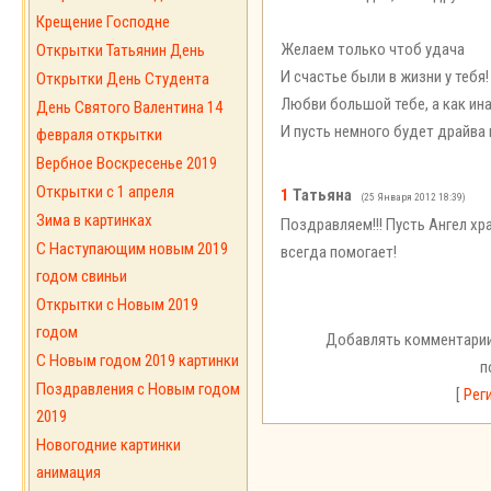
Крещение Господне
Желаем только чтоб удача
Открытки Татьянин День
И счастье были в жизни у тебя!
Открытки День Студента
Любви большой тебе, а как ин
День Святого Валентина 14
И пусть немного будет драйва и
февраля открытки
Вербное Воскресенье 2019
Открытки с 1 апреля
1
Татьяна
(25 Января 2012 18:39)
Зима в картинках
Поздравляем!!! Пусть Ангел хр
С Наступающим новым 2019
всегда помогает!
годом свиньи
Открытки с Новым 2019
годом
Добавлять комментарии
C Новым годом 2019 картинки
п
Поздравления с Новым годом
[
Рег
2019
Новогодние картинки
анимация