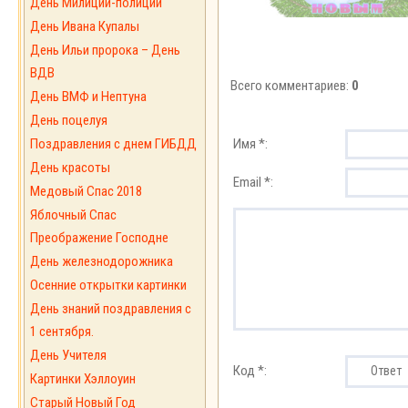
День Милиции-полиции
День Ивана Купалы
День Ильи пророка – День
ВДВ
Всего комментариев:
0
День ВМФ и Нептуна
День поцелуя
Поздравления с днем ГИБДД
Имя *:
День красоты
Email *:
Медовый Спас 2018
Яблочный Спас
Преображение Господне
День железнодорожника
Осенние открытки картинки
День знаний поздравления с
1 сентября.
День Учителя
Код *:
Картинки Хэллоуин
Старый Новый Год