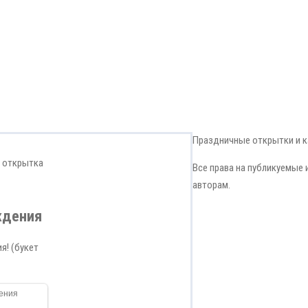
Праздничные открытки и 
я открытка
Все права на публикуемые
авторам.
ждения
я! (букет