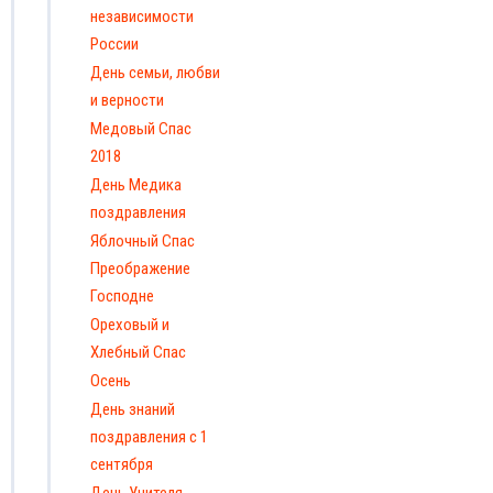
независимости
России
День семьи, любви
и верности
Медовый Спас
2018
День Медика
поздравления
Яблочный Спас
Преображение
Господне
Ореховый и
Хлебный Спас
Осень
День знаний
поздравления с 1
сентября
День Учителя