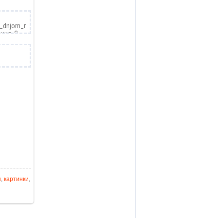
ы
,
картинки
,