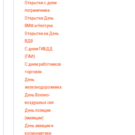
Открытки с днем
пограничника
Открытки День
ВМФ и Нептуна
Открытки на День
ВДВ
С днем ГИБДД
(ГАИ)
С днем работников
торговли
День
железнодорожника
День Военно-
воздушных сил
День полиции
(милиции)
День авиации и
космонавтики