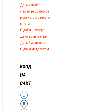
День химика
с днём работников
морского и речного
флота
С днём Шахтера
День воспитателя
День Бухгалтера
C днем медсестры
ВХОД
НА
САЙТ