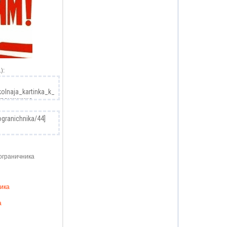
):
ограничника
ника
а
!