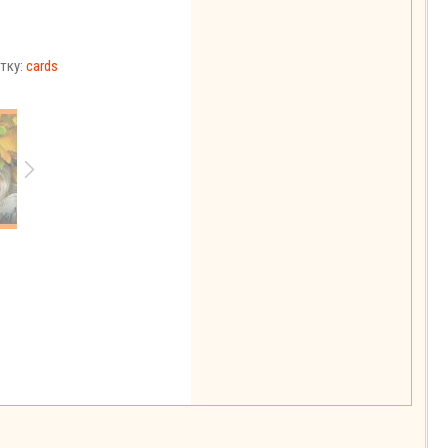
тку:
cards