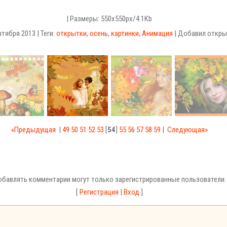
| Размеры: 550x550px/4.1Kb
тября 2013 | Теги:
открытки
,
осень
,
картинки
,
Анимация
| Добавил откры
«Предыдущая
|
49
50
51
52
53
[
54
]
55
56
57
58
59
|
Следующая»
бавлять комментарии могут только зарегистрированные пользователи.
[
Регистрация
|
Вход
]