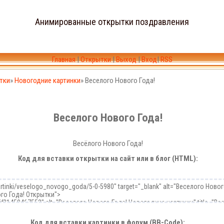
Анимированные открытки поздравления
Главная
|
Открытки
|
Выход
|
Вход
|
RSS
тки
»
Новогодние картинки
» Веселого Нового Года!
Веселого Нового Года!
Весёлого Нового Года!
Код для вставки открытки на сайт или в блог (HTML):
Код для вставки картинки в форум (BB-Code):