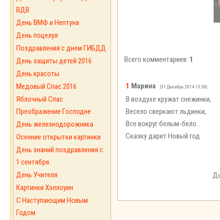
ВДВ
День ВМФ и Нептуна
День поцелуя
Поздравления с днем ГИБДД
Всего комментариев:
1
День защиты детей 2016
День красоты
1
Марина
Медовый Спас 2016
(31 Декабрь 2014 13:58)
В воздухе кружат снежинки,
Яблочный Спас
Весело сверкают льдинки,
Преображение Господне
Все вокруг белым-бело…
День железнодорожника
Сказку дарит Новый год.
Осенние открытки картинки
День знаний поздравления с
1 сентября.
День Учителя
До
Картинки Хэллоуин
С Наступающим Новым
Годом