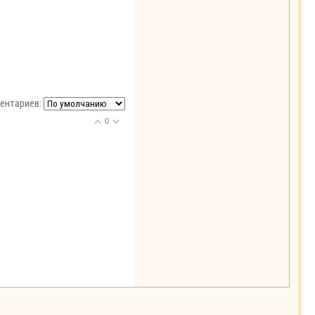
ентариев:
0