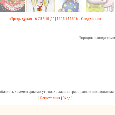
«Предыдущая
|
6
7
8
9
10
[
11
]
12
13
14
15
16
|
Следующая»
Порядок вывода комм
бавлять комментарии могут только зарегистрированные пользователи.
[
Регистрация
|
Вход
]