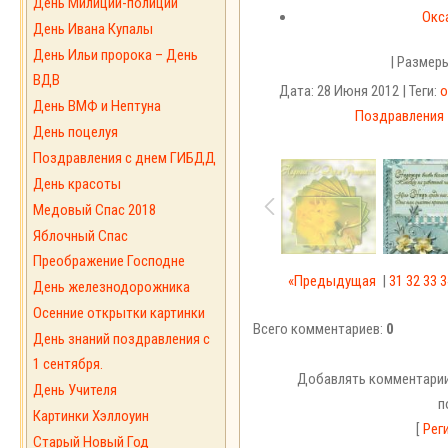
День Милиции-полиции
Окс
День Ивана Купалы
День Ильи пророка – День
| Размер
ВДВ
Дата: 28 Июня 2012 | Теги:
о
День ВМФ и Нептуна
Поздравления
День поцелуя
Поздравления с днем ГИБДД
День красоты
Медовый Спас 2018
Яблочный Спас
Преображение Господне
«Предыдущая
|
31
32
33
3
День железнодорожника
Осенние открытки картинки
Всего комментариев:
0
День знаний поздравления с
1 сентября.
Добавлять комментарии
День Учителя
п
Картинки Хэллоуин
[
Рег
Старый Новый Год