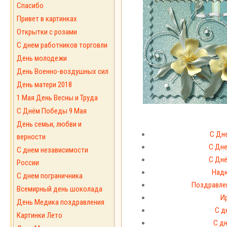
Спасибо
Привет в картинках
Открытки с розами
С днем работников торговли
День молодежи
День Военно-воздушных сил
День матери 2018
1 Мая День Весны и Труда
С Днём Победы 9 Мая
День семьи, любви и
С Дн
верности
С Дне
С днем независимости
С Днё
России
Надю
С днем пограничника
Поздравле
Всемирный день шоколада
И
День Медика поздравления
С д
Картинки Лето
С дн