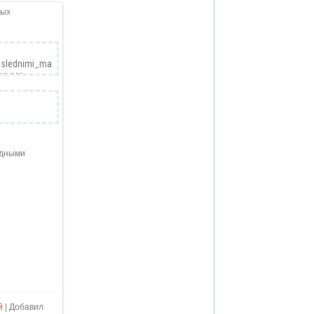
одными
й
| Добавил