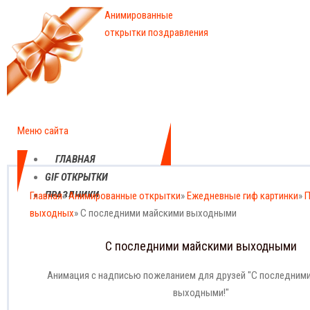
Анимированные
открытки поздравления
Меню сайта
ГЛАВНАЯ
GIF ОТКРЫТКИ
ПРАЗДНИКИ
Главная
»
Анимированные открытки
»
Ежедневные гиф картинки
»
П
выходных
ЕЖЕДНЕВНЫЕ
» С последними майскими выходными
КАРТИНКИ
С последними майскими выходными
ПРОФЕССИОНАЛЬНЫЕ
ПРАЗДНИКИ
Анимация с надписью пожеланием для друзей "С последним
выходными!"