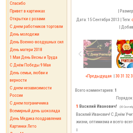
Спасибо
Привет в картинках
| Разме
Открытки с розами
Дата: 15 Сентября 2013 | Теги:
С днем работников торговли
| Доба
День молодежи
День Военно-воздушных сил
День матери 2018
1 Мая День Весны и Труда
С Днём Победы 9 Мая
День семьи, любви и
«Предыдущая
|
30
31
32
3
верности
С днем независимости
Всего комментариев:
1
России
Порядок
С днем пограничника
1
Василий Иванович!
(30 Сентяб
Всемирный день шоколада
Василий Иванович! С Днём Учит
День Медика поздравления
жизни, оптимизма и всего-всег
Картинки Лето
[
]