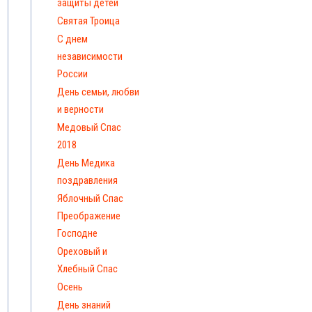
защиты детей
Святая Троица
С днем
независимости
России
День семьи, любви
и верности
Медовый Спас
2018
День Медика
поздравления
Яблочный Спас
Преображение
Господне
Ореховый и
Хлебный Спас
Осень
День знаний