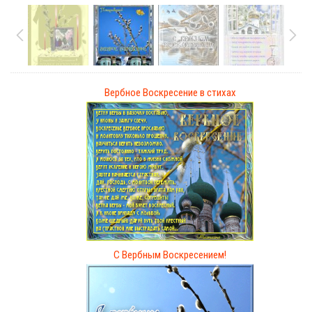
Вербное Воскресение в стихах
С Вербным Воскресением!