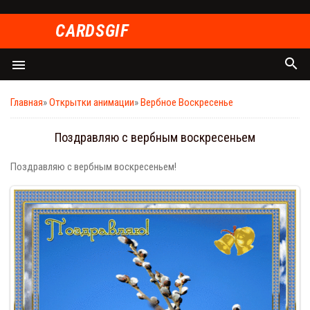
СARDSGIF
search
menu
Главная
»
Открытки анимации
»
Вербное Воскресенье
Поздравляю с вербным воскресеньем
Поздравляю с вербным воскресеньем!