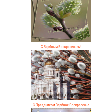
С Вербным Воскресеньем!
С Праздником Вербное Воскресенье