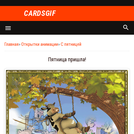
СARDSGIF
search
menu
Главная
»
Открытки анимации
»
С пятницей
Пятница пришла!