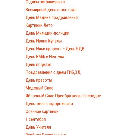
С днем пограничника
Всемирный день шоколада
День Медика поздравления
Картинки Лето
День Милиции-полиции
День Ивана Купалы
День Ильи пророка – День ВДВ
День ВМФ и Нептуна
День поцелуя
Поздравления с днем ГИБДД
День красоты
Медовый Спас
Яблочный Спас Преображение Господне
День железнодорожника
Осенние картинки
1 сентября
День Учителя
Вербное Воскресенье