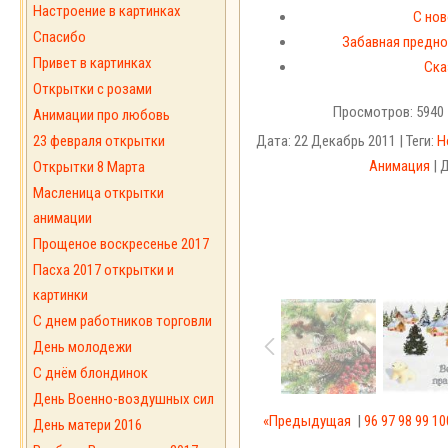
Настроение в картинках
С но
Спасибо
Забавная предно
Привет в картинках
Ска
Открытки с розами
Просмотров: 5940 
Анимации про любовь
23 февраля открытки
Дата: 22 Декабрь 2011 | Теги:
Н
Анимация
| 
Открытки 8 Марта
Масленица открытки
анимации
Прощеное воскресенье 2017
Пасха 2017 открытки и
картинки
С днем работников торговли
День молодежи
С днём блондинок
День Военно-воздушных сил
«Предыдущая
|
96
97
98
99
10
День матери 2016