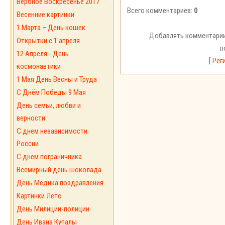
Вербное Воскресенье 2017
Всего комментариев:
0
Весенние картинки
1 Марта – День кошек
Добавлять комментарии
Открытки с 1 апреля
п
12 Апреля - День
[
Рег
космонавтики
1 Мая День Весны и Труда
С Днём Победы 9 Мая
День семьи, любви и
верности
С днем независимости
России
С днем пограничника
Всемирный день шоколада
День Медика поздравления
Картинки Лето
День Милиции-полиции
День Ивана Купалы