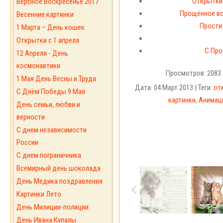
Открытки
Вербное Воскресенье 2017
Прощённое вос
Весенние картинки
Прости
1 Марта – День кошек
Открытки с 1 апреля
С Про
12 Апреля - День
космонавтики
Просмотров: 2083 
1 Мая День Весны и Труда
Дата: 04 Март 2013 | Теги:
от
С Днём Победы 9 Мая
картинки
,
Анимац
День семьи, любви и
верности
С днем независимости
России
С днем пограничника
Всемирный день шоколада
День Медика поздравления
Картинки Лето
День Милиции-полиции
День Ивана Купалы