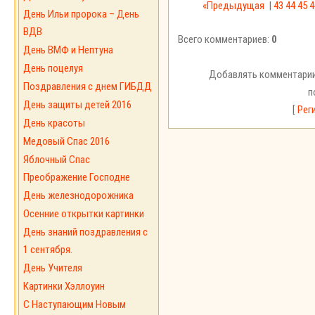
«Предыдущая
|
43
44
45
4
День Ильи пророка – День
ВДВ
Всего комментариев:
0
День ВМФ и Нептуна
День поцелуя
Добавлять комментарии
Поздравления с днем ГИБДД
п
День защиты детей 2016
[
Рег
День красоты
Медовый Спас 2016
Яблочный Спас
Преображение Господне
День железнодорожника
Осенние открытки картинки
День знаний поздравления с
1 сентября.
День Учителя
Картинки Хэллоуин
С Наступающим Новым