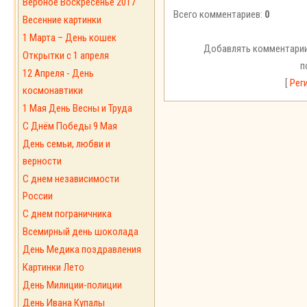
Вербное Воскресенье 2017
Всего комментариев:
0
Весенние картинки
1 Марта – День кошек
Добавлять комментарии
Открытки с 1 апреля
п
12 Апреля - День
[
Рег
космонавтики
1 Мая День Весны и Труда
С Днём Победы 9 Мая
День семьи, любви и
верности
С днем независимости
России
С днем пограничника
Всемирный день шоколада
День Медика поздравления
Картинки Лето
День Милиции-полиции
День Ивана Купалы