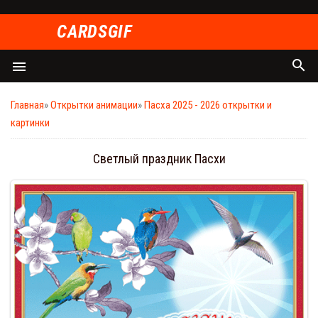
СARDSGIF
search
menu
Главная
»
Открытки анимации
»
Пасха 2025 - 2026 открытки и
картинки
Светлый праздник Пасхи