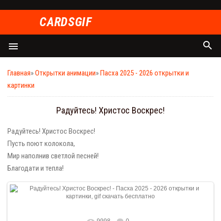
СARDSGIF
search
menu
Главная
»
Открытки анимации
»
Пасха 2025 - 2026 открытки и
картинки
Радуйтесь! Христос Воскрес!
Радуйтесь! Христос Воскрес!
Пусть поют колокола,
Мир наполнив светлой песней!
Благодати и тепла!