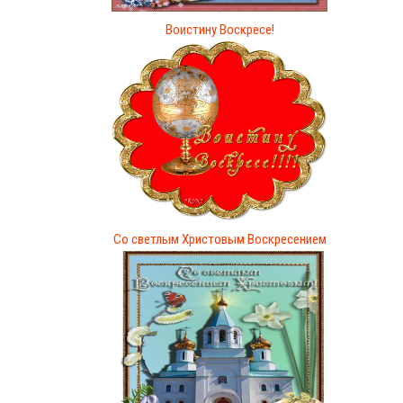
Воистину Воскресе!
Со светлым Христовым Воскресением