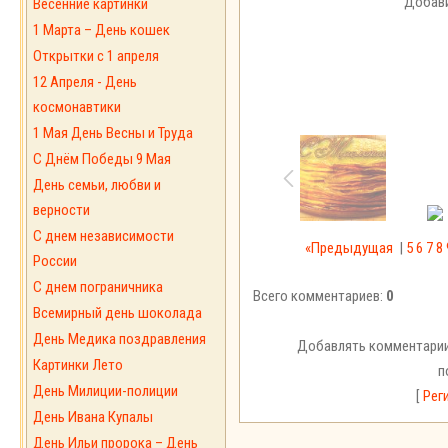
Добави
Весенние картинки
1 Марта – День кошек
Открытки с 1 апреля
12 Апреля - День
космонавтики
1 Мая День Весны и Труда
С Днём Победы 9 Мая
День семьи, любви и
верности
С днем независимости
«Предыдущая
|
5
6
7
8
России
С днем пограничника
Всего комментариев:
0
Всемирный день шоколада
День Медика поздравления
Добавлять комментарии
Картинки Лето
п
День Милиции-полиции
[
Рег
День Ивана Купалы
День Ильи пророка – День