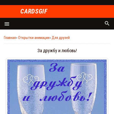
СARDSGIF
search
menu
Главная
»
Открытки анимации
»
Для друзей
За дружбу и любовь!