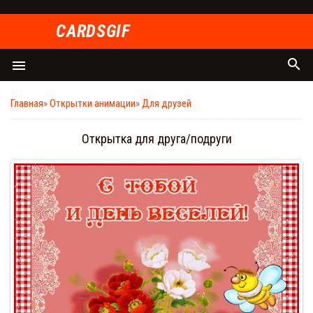
СARDSGIF
search
menu
Главная
»
Открытки анимации
»
Для друзей
Открытка для друга/подруги