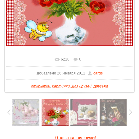
6228
0
Добавлено 26 Января 2012
cards
открытки
,
картинки
,
Для друзей
,
Друзьям
Открытка для друзей