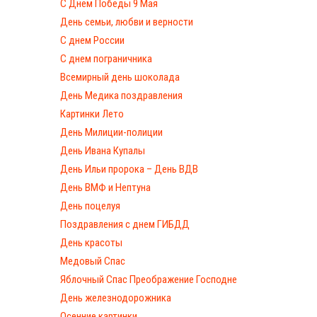
С Днём Победы 9 Мая
День семьи, любви и верности
С днем России
С днем пограничника
Всемирный день шоколада
День Медика поздравления
Картинки Лето
День Милиции-полиции
День Ивана Купалы
День Ильи пророка – День ВДВ
День ВМФ и Нептуна
День поцелуя
Поздравления с днем ГИБДД
День красоты
Медовый Спас
Яблочный Спас Преображение Господне
День железнодорожника
Осенние картинки