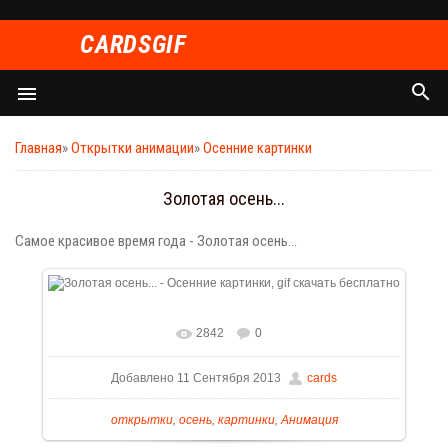
СARDSGIF
search
menu
Главная
»
Открытки анимации
»
Осенние картинки
Золотая осень...
Самое красивое время года - Золотая осень...
2842
0
Добавлено 11 Сентября 2013
cards
открытки
,
осень
,
картинки
,
Анимация