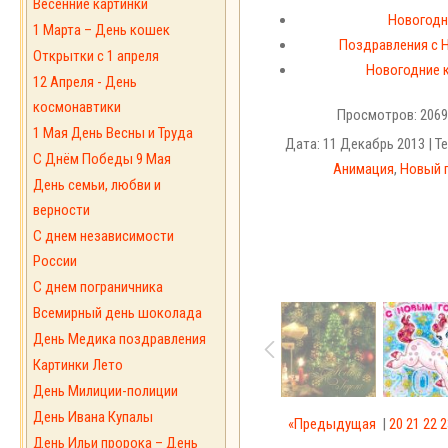
Весенние картинки
Новогодн
1 Марта – День кошек
Поздравления с 
Открытки с 1 апреля
Новогодние к
12 Апреля - День
космонавтики
Просмотров: 2069
1 Мая День Весны и Труда
Дата: 11 Декабрь 2013 | Те
С Днём Победы 9 Мая
Анимация
,
Новый 
День семьи, любви и
верности
С днем независимости
России
С днем пограничника
Всемирный день шоколада
День Медика поздравления
Картинки Лето
День Милиции-полиции
День Ивана Купалы
«Предыдущая
|
20
21
22
2
День Ильи пророка – День