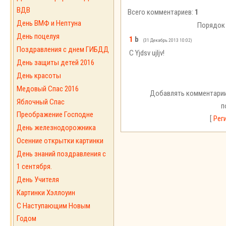
ВДВ
Всего комментариев:
1
День ВМФ и Нептуна
Порядок
День поцелуя
1
b
(31 Декабрь 2013 10:02)
Поздравления с днем ГИБДД
C Yjdsv ujljv!
День защиты детей 2016
День красоты
Медовый Спас 2016
Добавлять комментарии
Яблочный Спас
п
Преображение Господне
[
Рег
День железнодорожника
Осенние открытки картинки
День знаний поздравления с
1 сентября.
День Учителя
Картинки Хэллоуин
С Наступающим Новым
Годом