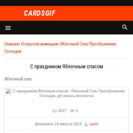
СARDSGIF
search
menu
Главная
»
Открытки анимации
»
Яблочный Спас Преображение
Господне
С праздником Яблочным спасом
Яблочный спас
3027
0
Добавлено 18 Августа 2013
cards