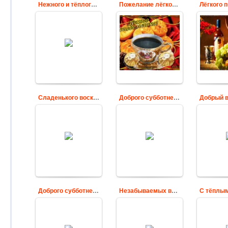
Нежного и тёплого вечера
Пожелание лёгкого понедельника в картинках
Пожелания
П
друзьям Лёгкого
Приятного вечера!
поне
понедельника на
В этот ласковый,
прине
стену в
нежный вечер.
удачу
вконтакте,
очень
Cards
одноклассниках
Cards
Сладенького воскресного денёчка
Доброго субботнего вечера
Доброго
Блестящая
субботнего
картинка с
Приятно
вечера!!!
пожеланием
Вам и 
Добрым людям –
Сладкого
от
добрый вечер,
воскресного дня!
Как подарок после
Cards
дня,
Пусть
опустится...
Cards
Доброго субботнего утро
Незабываемых выходных
Дружная
Мультяшная
милых ж
картинка волк из
котёнк
Весна!