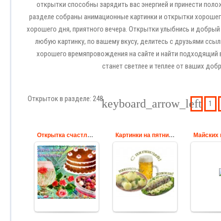
открытки способны зарядить вас энергией и принести пол
разделе собраны анимационные картинки и открытки хорошег
хорошего дня, приятного вечера. Открытки улыбнись и добрый 
любую картинку, по вашему вкусу, делитесь с друзьями ссы
хорошего времяпровождения на сайте и найти подходящий в
станет светлее и теплее от ваших доб
Открыток в разделе: 248
1
Открытка счастливой пятницы
Картинки на пятницу
Кра
Анимационная
Наконец-то...
мер
картинка,
дожили! Весёлая gif
карти
открытка
анимация с
сл
Счастливой
пятницей
пожела
пятницы.
др
Cards
Cards
Праз
майских