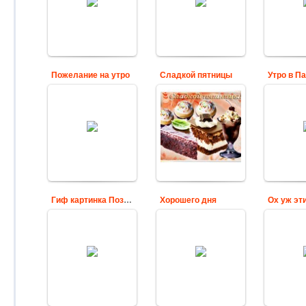
мультика
кролик
Cards
отдыхает
среди 
подсол
Cards
сводом
не
Пожелание на утро
Сладкой пятницы
Нежная картинка с
С д
надписью
пасх
Пожелания в
пожеланием:
ут
картинках к
Пусть утро
ориги
пятнице
начинается с
пасх
Cards
мечты!
за
Cards
Гиф картинка Позвони мне
Хорошего дня
Ох 
'Однокл
Позвони мне -
Бабочка летает
То в
анимационная
над чашкой чая
приглаш
картинка
иг
Cards
Cards
Взял б
рес
приг