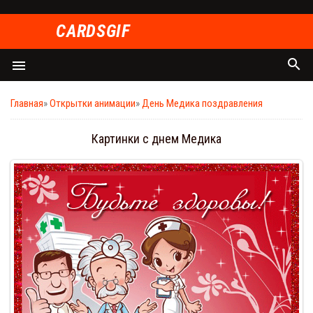
СARDSGIF
search
menu
Главная
»
Открытки анимации
»
День Медика поздравления
Картинки с днем Медика