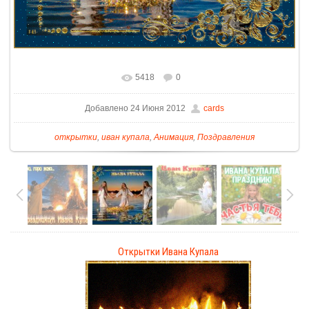
5418
0
Добавлено 24 Июня 2012
cards
открытки
,
иван купала
,
Анимация
,
Поздравления
Открытки Ивана Купала