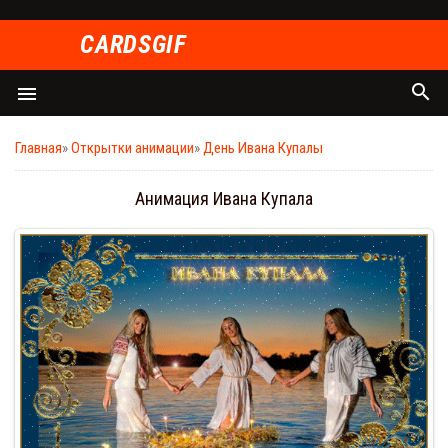
СARDSGIF
search
menu
Главная
»
Открытки анимации
»
День Ивана Купалы
Анимация Ивана Купала