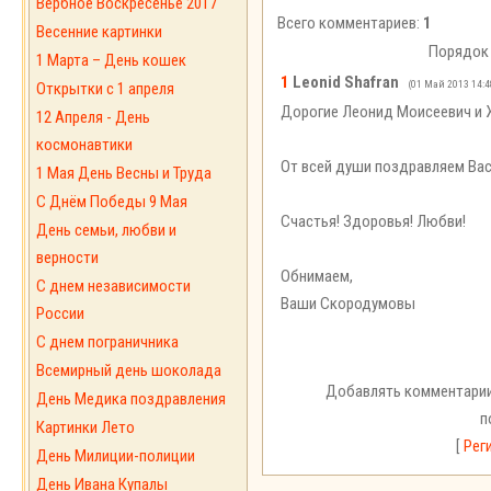
Вербное Воскресенье 2017
Всего комментариев:
1
Весенние картинки
Порядок
1 Марта – День кошек
1
Leonid Shafran
(01 Май 2013 14:4
Открытки с 1 апреля
Дорогие Леонид Моисеевич и 
12 Апреля - День
космонавтики
От всей души поздравляем Вас
1 Мая День Весны и Труда
С Днём Победы 9 Мая
Счастья! Здоровья! Любви!
День семьи, любви и
верности
Обнимаем,
С днем независимости
Ваши Скородумовы
России
С днем пограничника
Всемирный день шоколада
Добавлять комментарии
День Медика поздравления
п
Картинки Лето
[
Рег
День Милиции-полиции
День Ивана Купалы