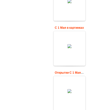
трудящихся по
всему миру!
Cards
С 1 Мая в картинках
Первомайская
картинка с
весенними
цветами
Cards
Открытки С 1 Мая - Праздники картинка анимация
С наступающим
праздником 1 Мая !
Cards