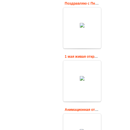
Поздравляю с Первомаем
Картинка с
поздравлением к
весеннему
майскому
празднику
Cards
1 мая живая открытка со стихами поздравлениями
Поздравительная
открытка со
стихами 1 мая
Cards
Анимационная открытка с 1 мая
Поздравляю тебя с
1 мая, днем
солидарности