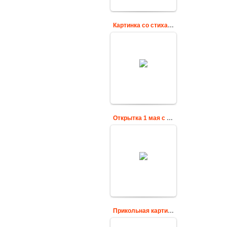
Картинка со стихами на Первое Мая!
Поздравительная
картинка со
стихами на 1 Мая
cardsgif
Открытка 1 мая с праздником Весны и Труда
Поздравление с 1
Мая - с днем Труда
открытка со
стихами
cardsgif
Прикольная картинка на 1 Мая