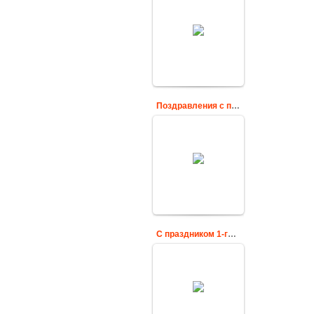
Картинки про 1
мая прикольные с
надписью
cardsgif
Поздравления с праздником 1 Мая
Поздравляю с 1
мая
cardsgif
С праздником 1-го Мая
Поздравительная
открытка с
праздником 1 мая
cardsgif