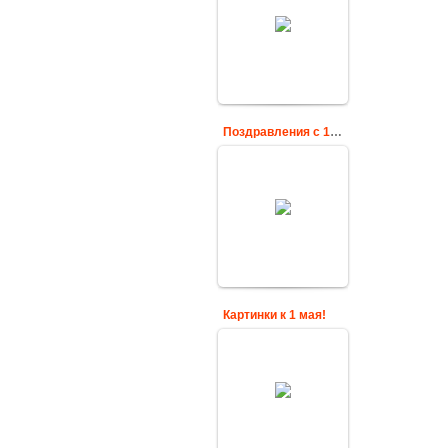
солидарности
трудящихся - 1
МАЯ!
Cards
Поздравления с 1 мая
Душевное
Поздравления с
Первым Мая
открытка
cardsgif
Картинки к 1 мая!
С праздником
весны и труда!
cardsgif