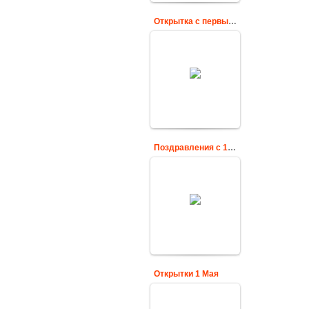
Открытка с первым мая
Поздравления в
открытках с
праздником весны
и труда 1 мая
Cards
Поздравления с 1 мая в прозе
Скачать
анимированную
открытку
«Поздравления с 1
мая в прозе» из
категории
анимашек - 1 мая -
День весны и
труда.
Cards
Открытки 1 Мая
Весенний праздник