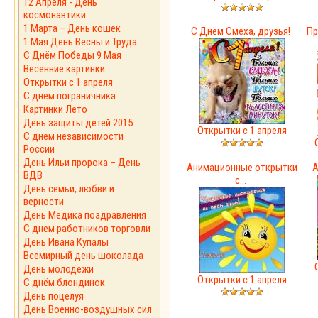
12 Апреля - День
космонавтики
1 Марта – День кошек
С Днём Смеха, друзья!
Пр
1 Мая День Весны и Труда
С Днём Победы 9 Мая
Весенние картинки
Открытки с 1 апреля
С днем пограничника
Картинки Лето
День защиты детей 2015
Открытки с 1 апреля
С днем независимости
России
День Ильи пророка – День
Анимационные открытки
А
ВДВ
с...
День семьи, любви и
верности
День Медика поздравления
С днем работников торговли
День Ивана Купалы
Всемирный день шоколада
День молодежи
Открытки с 1 апреля
С днём блондинок
День поцелуя
День Военно-воздушных сил