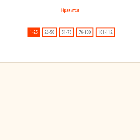
Нравится
1-25
26-50
51-75
76-100
101-112