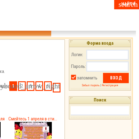
Форма входа
Логин:
Пароль:
ха.
запомнить
ицы:
1
2
3
4
5
Забыл пароль
|
Регистрация
Поиск
еля
Смейтесь 1 апреля в сти...