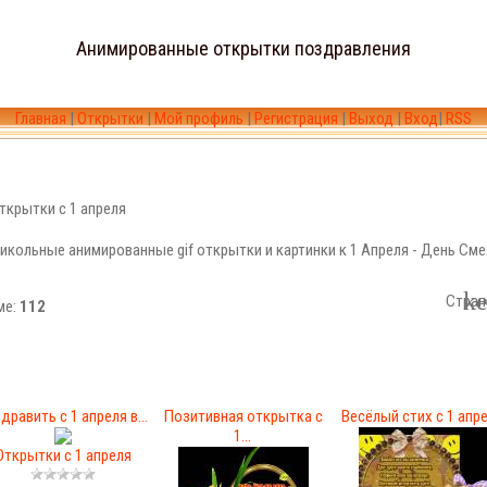
Анимированные открытки поздравления
Главная
|
Открытки
|
Мой профиль
|
Регистрация
|
Выход
|
Вход
|
RSS
Открытки с 1 апреля
икольные анимированные gif открытки и картинки к 1 Апреля - День Сме
Стран
ме:
112
дравить с 1 апреля в...
Позитивная открытка с
Весёлый стих с 1 апр
1...
Открытки с 1 апреля