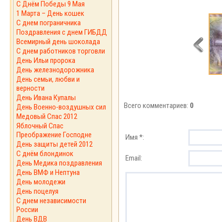
С Днём Победы 9 Мая
1 Марта – День кошек
С днем пограничника
Поздравления с днем ГИБДД
Всемирный день шоколада
С днем работников торговли
День Ильи пророка
День железнодорожника
День семьи, любви и
верности
День Ивана Купалы
Всего комментариев:
0
День Военно-воздушных сил
Медовый Спас 2012
Яблочный Спас
Преображение Господне
Имя *:
День защиты детей 2012
С днём блондинок
Email:
День Медика поздравления
День ВМФ и Нептуна
День молодежи
День поцелуя
С днем независимости
России
День ВДВ