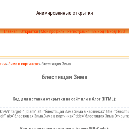
Анимированные открытки
Главная
|
Открытки
|
Мой профиль
|
Регистрация
|
Выход
|
Вход
|
RSS
тки
»
Зима в картинках
» блестящая Зима
блестящая Зима
Код для вставки открытки на сайт или в блог (HTML):
Код для вставки картинки в форум (BB-Code):