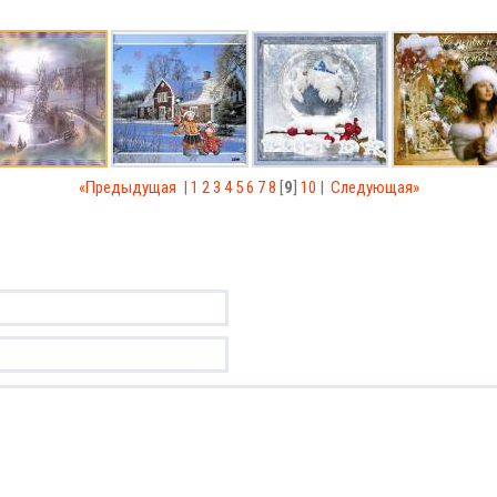
«Предыдущая
|
1
2
3
4
5
6
7
8
[
9
]
10
|
Следующая»