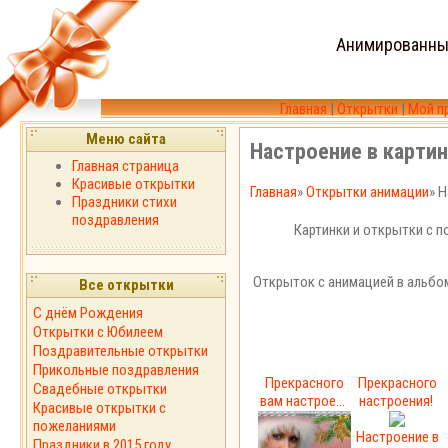
Анимированны
Главная
|
Открытки
|
Мой п
Меню сайта
Настроение в картин
Главная страница
Красивые открытки
Главная
»
Открытки анимации
» 
Праздники стихи
поздравления
Картинки и открытки с 
Открыток с анимацией в альбо
Все открытки
С днём Рождения
Открытки с Юбилеем
Поздравительные открытки
Прикольные поздравления
Прекрасного
Прекрасного
Свадебные открытки
вам настрое...
настроения!
Красивые открытки с
пожеланиями
Настроение в
Праздники в 2015 году