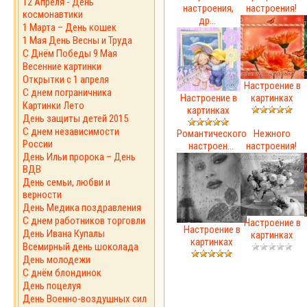
12 Апреля - День
настроения,
настроения!
космонавтики
др...
1 Марта – День кошек
1 Мая День Весны и Труда
С Днём Победы 9 Мая
Весенние картинки
Открытки с 1 апреля
Настроение в
С днем пограничника
Настроение в
картинках
Картинки Лето
картинках
День защиты детей 2015
С днем независимости
Романтического
Нежного
России
настроен...
настроения!
День Ильи пророка – День
ВДВ
День семьи, любви и
верности
День Медика поздравления
С днем работников торговли
Настроение в
Настроение в
День Ивана Купалы
картинках
картинках
Всемирный день шоколада
День молодежи
С днём блондинок
День поцелуя
День Военно-воздушных сил