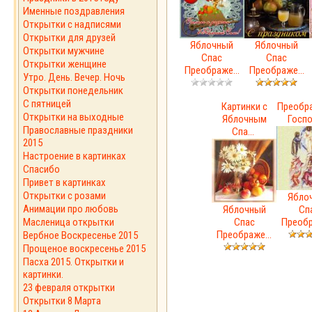
Именные поздравления
Открытки с надписями
Открытки для друзей
Яблочный
Яблочный
Открытки мужчине
Спас
Спас
Открытки женщине
Преображе...
Преображе...
Утро. День. Вечер. Ночь
Открытки понедельник
С пятницей
Картинки с
Преобр
Открытки на выходные
Яблочным
Госп
Православные праздники
Спа...
2015
Настроение в картинках
Спасибо
Привет в картинках
Открытки с розами
Ябло
Анимации про любовь
Яблочный
Сп
Масленица открытки
Спас
Преобр
Преображе...
Вербное Воскресенье 2015
Прощеное воскресенье 2015
Пасха 2015. Открытки и
картинки.
23 февраля открытки
Открытки 8 Марта