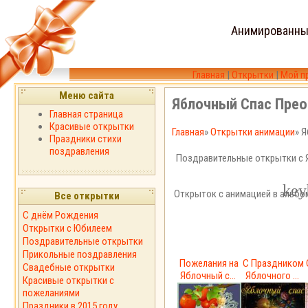
Анимированны
Главная
|
Открытки
|
Мой п
Меню сайта
Яблочный Спас Прео
Главная страница
Красивые открытки
Главная
»
Открытки анимации
» 
Праздники стихи
поздравления
Поздравительные открытки с 
Открыток с анимацией в альбо
Все открытки
С днём Рождения
Открытки с Юбилеем
Поздравительные открытки
Прикольные поздравления
Пожелания на
С Праздником
Свадебные открытки
Яблочный с...
Яблочного ...
Красивые открытки с
пожеланиями
Праздники в 2015 году