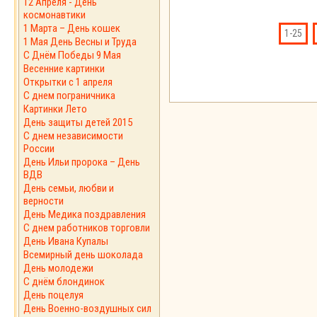
12 Апреля - День
космонавтики
1 Марта – День кошек
1-25
1 Мая День Весны и Труда
С Днём Победы 9 Мая
Весенние картинки
Открытки с 1 апреля
С днем пограничника
Картинки Лето
День защиты детей 2015
С днем независимости
России
День Ильи пророка – День
ВДВ
День семьи, любви и
верности
День Медика поздравления
С днем работников торговли
День Ивана Купалы
Всемирный день шоколада
День молодежи
С днём блондинок
День поцелуя
День Военно-воздушных сил