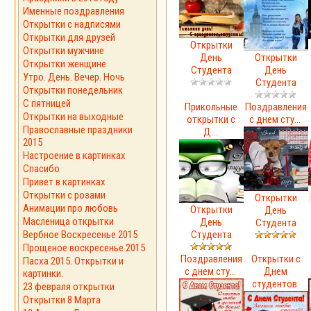
Именные поздравления
Открытки с надписями
Открытки для друзей
Открытки
Открытки мужчине
День
Открытки
Открытки женщине
Студента
День
Утро. День. Вечер. Ночь
Студента
Открытки понедельник
С пятницей
Прикольные
Поздравления
Открытки на выходные
открытки с
с днем сту...
Православные праздники
Д...
2015
Настроение в картинках
Спасибо
Привет в картинках
Открытки с розами
Открытки
Анимации про любовь
Открытки
День
Масленица открытки
День
Студента
Вербное Воскресенье 2015
Студента
Прощеное воскресенье 2015
Поздравления
Открытки с
Пасха 2015. Открытки и
с днем сту...
Днем
картинки.
студентов
23 февраля открытки
Открытки 8 Марта