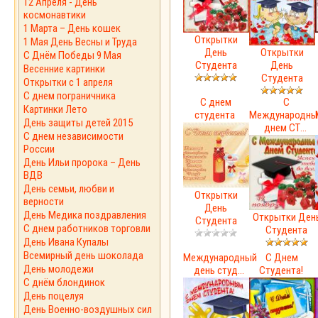
12 Апреля - День
космонавтики
1 Марта – День кошек
Открытки
1 Мая День Весны и Труда
День
Открытки
С Днём Победы 9 Мая
Студента
День
Весенние картинки
Студента
Открытки с 1 апреля
С днем пограничника
С днем
С
Картинки Лето
студента
Международн
День защиты детей 2015
днем СТ...
С днем независимости
России
День Ильи пророка – День
ВДВ
День семьи, любви и
Открытки
верности
День
День Медика поздравления
Открытки Ден
Студента
С днем работников торговли
Студента
День Ивана Купалы
Всемирный день шоколада
Международный
С Днем
День молодежи
день студ...
Студента!
С днём блондинок
День поцелуя
День Военно-воздушных сил