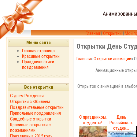
Анимированны
Главная
|
Открытки
|
Мой п
Меню сайта
Открытки День Сту
Главная страница
Красивые открытки
Главная
»
Открытки анимации
» 
Праздники стихи
поздравления
Анимационные открыт
Открыток с анимацией в альбо
Все открытки
С днём Рождения
Открытки с Юбилеем
Поздравительные открытки
Прикольные поздравления
С праздником,
День
Свадебные открытки
студенты!
Российского
Красивые открытки с
студен...
пожеланиями
Праздники в 2015 году